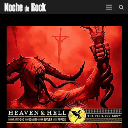
Inicio
Categorías
Agenda
Foro
Contacto
Acerca de