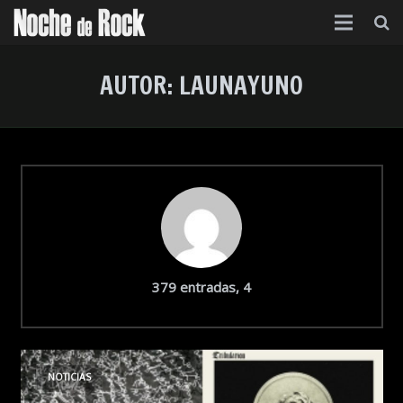
Inicio
AUTOR:
LAUNAYUNO
Categorías
Agenda
Foro
Contacto
Acerca de
comentarios
379 entradas, 4
NOTICIAS