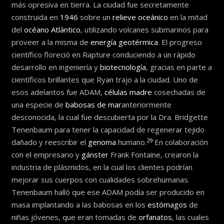
más opresiva en tierra.​ La ciudad fue secretamente
construida en
1946
sobre un
relieve oceánico
en la mitad
del
océano Atlántico
, utilizando volcanes submarinos para
proveer a la misma de
energía geotérmica
. El progreso
científico floreció en Rapture conduciendo a un rápido
desarrollo en ingeniería y
biotecnología
, gracias en parte a
científicos brillantes que Ryan trajo a la ciudad. Uno de
esos adelantos fue ADAM,
células madre
cosechadas de
una especie de
babosas de mar
anteriormente
desconocida, la cual fue descubierta por la Dra. Bridgette
Tenenbaum para tener la capacidad de regenerar tejido
29
dañado y reescribir el
genoma
humano.
​ En colaboración
con el empresario y
gánster
Frank Fontaine, crearon la
industria de plásmidos, en la cual los clientes podrían
mejorar sus cuerpos con cualidades sobrehumanas.
Tenenbaum halló que ese ADAM podía ser producido en
masa implantando a las babosas en los
estómagos
de
niñas jóvenes, que eran tomadas de
orfanatos
, las cuales