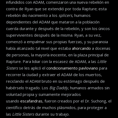
infundidos con ADAM, comenzaron una nueva rebelión en
contra de Ryan que se extendió por toda Rapture; esta
rebelión dio nacimiento a los
splicers
, humanos
dependientes del ADAM que mataron a la población
cuerda durante y después de la rebelión, y son los únicos
supervivientes después de la misma. Ryan, a su vez,
comenzó a empalmar sus propias fuerzas, y su paranoia
había alcanzado tal nivel que estaba
ahorcando
a docenas
de personas, la mayoría inocente, en la plaza principal de
Rapture. Para lidiar con la escasez de ADAM, a las
Little
Sisters
se les aplicó el
condicionamiento pavloviano
para
recorrer la ciudad y extraer el ADAM de los muertos,
reciclando el ADAM bruto en su estómago después de
habérselo tragado. Los
Big Daddy
, humanos armados sin
voluntad propia y sumamente mejorados
usando
escafandras
, fueron creados por el Dr. Suchong, el
científico detrás de muchos plásmidos, para proteger a
las
Little Sisters
durante su trabajo.