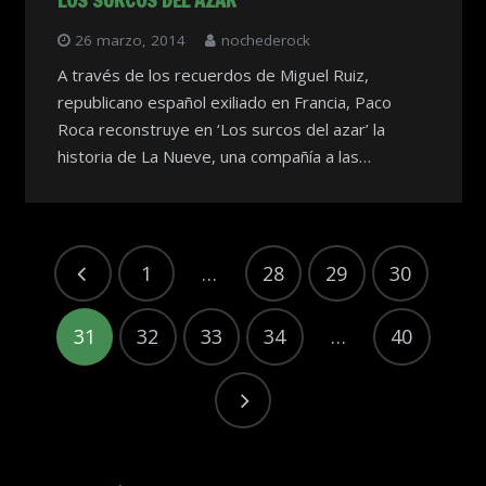
LOS SURCOS DEL AZAR
26 marzo, 2014
nochederock
A través de los recuerdos de Miguel Ruiz,
republicano español exiliado en Francia, Paco
Roca reconstruye en ‘Los surcos del azar’ la
historia de La Nueve, una compañía a las…
1
…
28
29
30
31
32
33
34
…
40