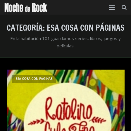
Inicio
CATEGORÍA:
ESA COSA CON PÁGINAS
Categorías
En la habitación 101 guardamos series, libros, juegos y
películas.
Agenda
Foro
Contacto
ESA COSA CON PÁGINAS
Acerca de