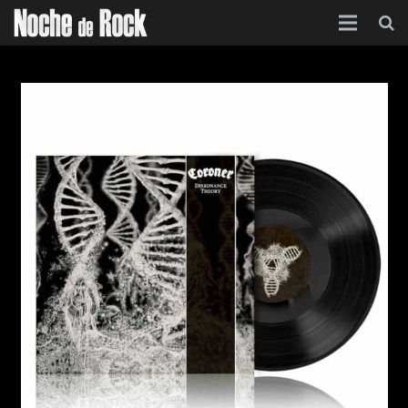
Inicio
Categorías
Agenda
Foro
Contacto
Acerca de