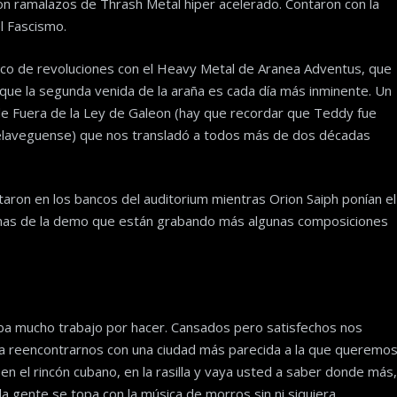
con ramalazos de Thrash Metal hiper acelerado. Contaron con la
l Fascismo.
 poco de revoluciones con el Heavy Metal de Aranea Adventus, que
que la segunda venida de la araña es cada día más inminente. Un
 Fuera de la Ley de Galeon (hay que recordar que Teddy fue
relaveguense) que nos transladó a todos más de dos décadas
taron en los bancos del auditorium mientras Orion Saiph ponían el
emas de la demo que están grabando más algunas composiciones
aba mucho trabajo por hacer. Cansados pero satisfechos nos
a reencontrarnos con una ciudad más parecida a la que queremo
, en el rincón cubano, en la rasilla y vaya usted a saber donde más,
a gente se topa con la música de morros sin ni siquiera