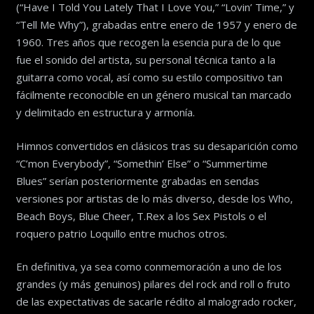
(“Have I Told You Lately That I Love You,” “Lovin’ Time,” y
“Tell Me Why”), grabadas entre enero de 1957 y enero de
1960. Tres años que recogen la esencia pura de lo que
fue el sonido del artista, su personal técnica tanto a la
guitarra como vocal, así como su estilo compositivo tan
fácilmente reconocible en un género musical tan marcado
y delimitado en estructura y armonía.
Himnos convertidos en clásicos tras su desaparición como
“C’mon Everybody”, “Somethin’ Else” o “Summertime
Blues” serían posteriormente grabadas en sendas
versiones por artistas de lo más diverso, desde los Who,
Beach Boys, Blue Cheer, T.Rex a los Sex Pistols o el
roquero patrio Loquillo entre muchos otros.
En definitiva, ya sea como conmemoración a uno de los
grandes (y más genuinos) pilares del rock and roll o fruto
de las expectativas de sacarle rédito al malogrado rocker,