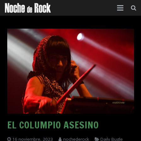
Inicio
Categorías
Agenda
Foro
Contacto
Acerca de
EL COLUMPIO ASESINO
16 noviembre, 2023
nochederock
Daily Bugle