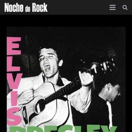
Inicio
Categorías
Agenda
Foro
Contacto
Acerca de