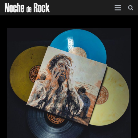
Inicio
Categorías
Agenda
Foro
Contacto
Acerca de