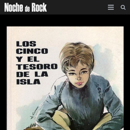
Inicio
Categorías
Agenda
Foro
Contacto
Acerca de