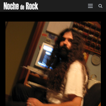
Inicio
Categorías
Agenda
Foro
Contacto
Acerca de