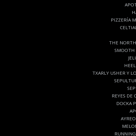
APOT
H
PIZZERÍA M
CELTIAN
THE NORTHE
SMOOTH B
JEL
HEEL
TXARLY USHER Y LOS
SEPULTURA
SEP
REYES DE C
DOCKA PU
AP
AYREON
MELOM
RUNNING W