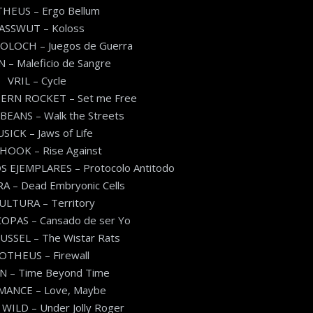
HEUS – Ergo Bellum
ASSWUT – Koloss
OLOCH – Juegos de Guerra
 – Maleficio de Sangre
VRIL – Cycle
RN ROCKET – Set me Free
EANS – Walk the Streets
USICK – Jaws of Life
HOOK – Rise Against
 EJEMPLARES – Protocolo Antitodo
 – Dead Embryonic Cells
ULTURA – Territory
OPAS – Cansado de ser Yo
SSEL – The Wistar Rats
OTHEUS – Firewall
 – Time Beyond Time
ANCE – Love, Maybe
ILD – Under Jolly Roger