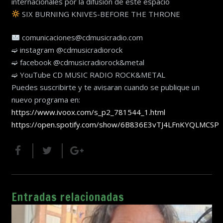
internacionales por la difusión de este espacio
SIX BURNING KNIVES-BEFORE THE THRONE
comunicaciones@cdmusicradio.com
➫ instagram @cdmusicradiorock
➫ facebook @cdmusicradiorock&metal
➫ YouTube CD MUSIC RADIO ROCK&METAL
Puedes suscribirte y te avisaran cuando se publique un
nuevo programa en:
https://www.ivoox.com/s_p2_781544_1.html
https://open.spotify.com/show/6B836E3vTJ4LFnKYQLMCSP
Entradas relacionadas