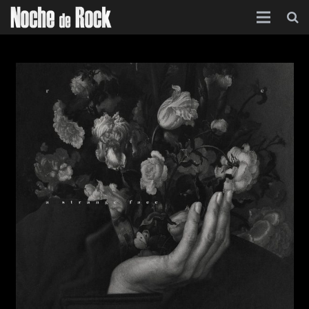
Inicio
Categorías
Agenda
Foro
Contacto
Acerca de