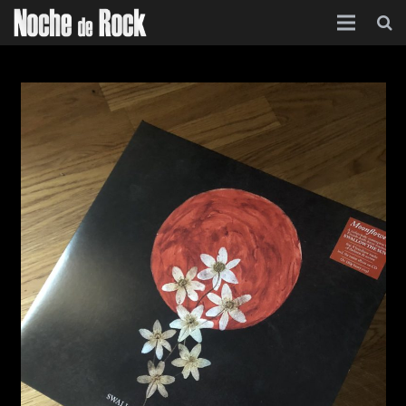
Inicio
Categorías
Agenda
Foro
Contacto
Acerca de