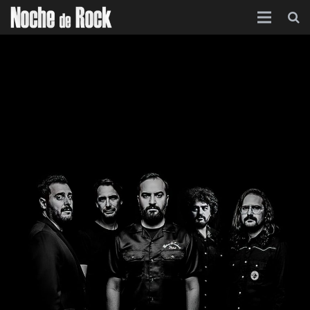
Inicio
Categorías
Agenda
Foro
Contacto
Acerca de