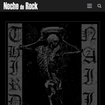
Inicio
Categorías
Agenda
Foro
Contacto
Acerca de