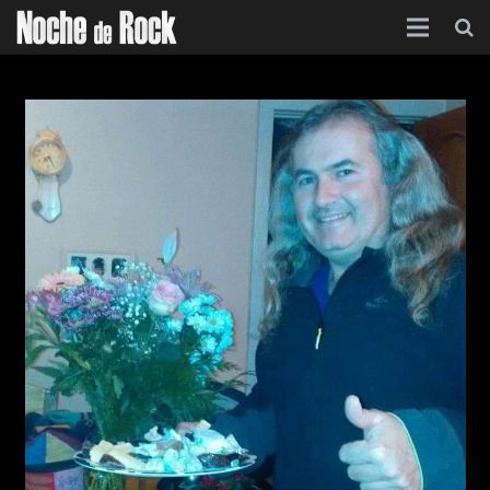
Inicio
Categorías
Agenda
Foro
Contacto
Acerca de