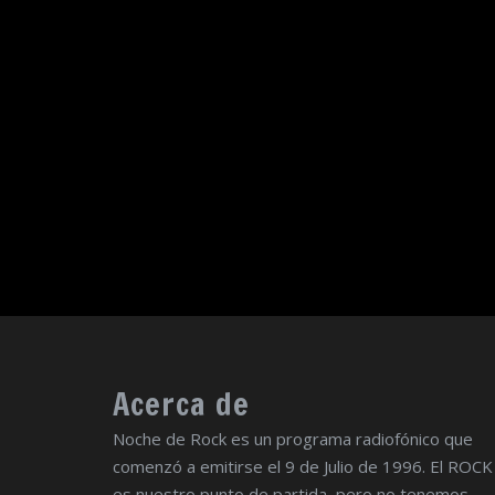
Acerca de
Noche de Rock es un programa radiofónico que
comenzó a emitirse el 9 de Julio de 1996. El ROCK
es nuestro punto de partida, pero no tenemos