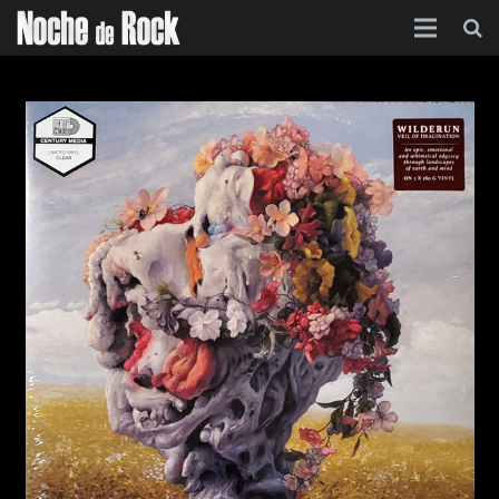
Inicio
Categorías
Agenda
Foro
Contacto
Acerca de