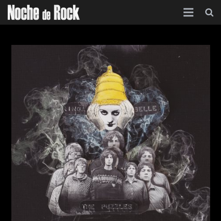
Inicio
Categorías
Agenda
Foro
Contacto
Acerca de