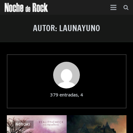
Inicio
AUTOR:
LAUNAYUNO
Categorías
Agenda
Foro
Contacto
Acerca de
comentarios
379 entradas, 4
NOTICIAS