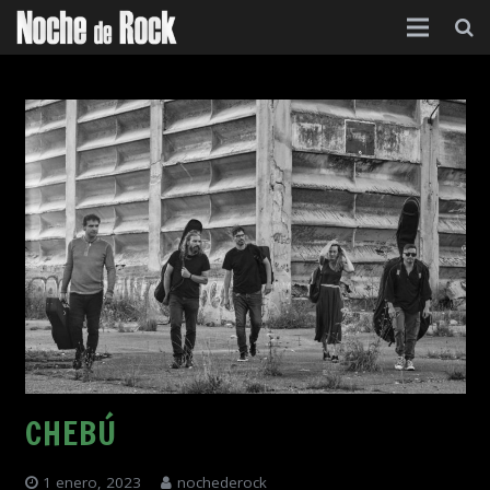
Inicio
Categorías
Agenda
Foro
Contacto
Acerca de
CHEBÚ
1 enero, 2023
nochederock