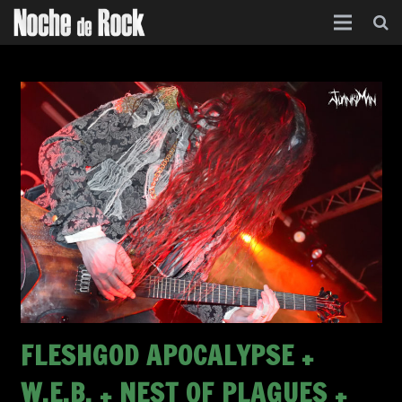
Inicio
Categorías
Agenda
Foro
Contacto
Acerca de
FLESHGOD APOCALYPSE +
W.E.B. + NEST OF PLAGUES +