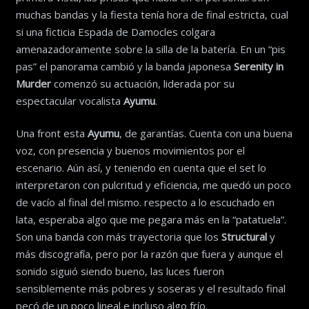
muchas bandas y la fiesta tenía hora de final estricta, cual
si una ficticia Espada de Damocles colgara
amenazadoramente sobre la silla de la batería. En un “pis
pas” el panorama cambió y la banda japonesa
Serenity in
Murder
comenzó su actuación, liderada por su
espectacular vocalista
Ayumu
.
Una front esta
Ayumu
, de garantías. Cuenta con una buena
voz, con presencia y buenos movimientos por el
escenario. Aún así, y teniendo en cuenta que el set lo
interpretaron con pulcritud y eficiencia, me quedó un poco
de vacío al final del mismo. respecto a lo escuchado en
lata, esperaba algo que me pegara más en la “patatuela”.
Son una banda con más trayectoria que los
Structural
y
más discografía, pero por la razón que fuera y aunque el
sonido siguió siendo bueno, las luces fueron
sensiblemente más pobres y soseras y el resultado final
pecó de un poco lineal e incluso algo frío.