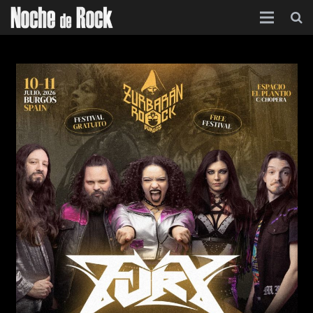
Inicio
Categorías
Agenda
Foro
Contacto
Acerca de