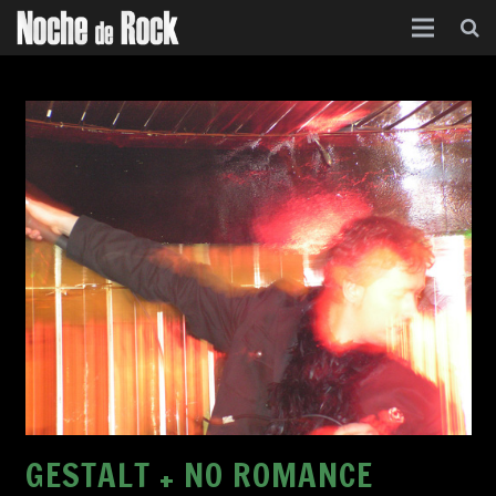
Inicio
Categorías
Agenda
Foro
Contacto
Acerca de
GESTALT + NO ROMANCE