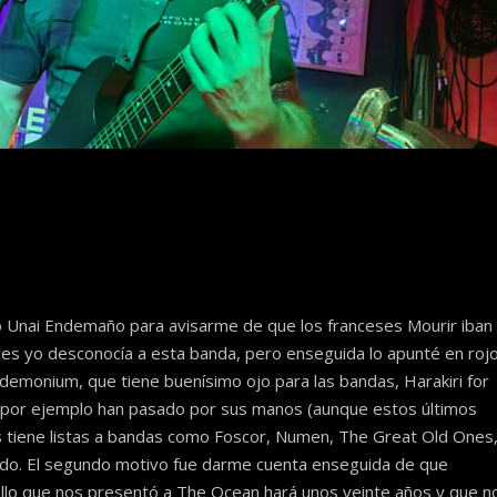
o Unai Endemaño para avisarme de que los franceses Mourir iban
es yo desconocía a esta banda, pero enseguida lo apunté en roj
demonium, que tiene buenísimo ojo para las bandas, Harakiri for
, por ejemplo han pasado por sus manos (aunque estos últimos
s tiene listas a bandas como Foscor, Numen, The Great Old Ones
 lado. El segundo motivo fue darme cuenta enseguida de que
sello que nos presentó a The Ocean hará unos veinte años y que n