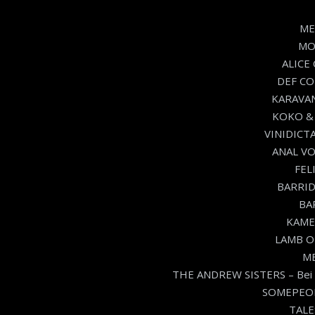
ME
MOU
ALICE 
DEF CON
KARAVAN
KOKO & 
VINIDICTA
ANAL VOM
FEL
BARRIDE
BAR
KAME
LAMB O
ME
THE ANDREW SISTERS – Bei M
SOMEPEOPL
TALE