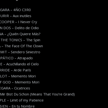
GARA – 4ÑO C3R0
RIR – Aux inutiles
COOPER – I Never Cry
 DOS – Delito de Odio
A – ¿Quién Quiere Más?
THE TONICS – The Spin
 – The Face Of The Clown
IT – Sendero Siniestro
IPÁTICO – Atrapado
 – Acuchillando el Cielo
RIDE – Arde París
LOT – Memento Mori
F GOD – Memento Mori
GARA – Cicatrices
ir Bist Du Schon (Means That You’re Grand)
E – Limit of my Patience
SIEN – En tu Nombre