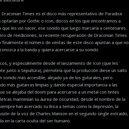
i Draconian Times es el disco más representativo de Paradise
 optarían por Gothic o Icon, discos en los que encontramos a
 que les vió nacer, ese sonido que luego marcaría a centenares
ro de reediciones, la reciente recuperación de Draconian Times
 y finalmente el número de ventas de este disco apuntan a que no
onozca a la banda y quiera acercarse a su sonido.
scos, y especialmente desde el lanzamiento de Icon (que les
e junto a Sepultura), permitiría que la producción diese un salto
un sonido más accesible, alejado ya de los guturales, pero
o más guitarras limpias y dando especial importancia a las
ue se alejaba del doom para acercarse a un metal con tintes
las letras mantenían su áurea de oscuridad, desde el nombre de la
iempre han acercado su lírica a temas como la depresión, la
clusión de la voz de Charles Manson en el segundo single extraido,
da en la carta oculta del ser humano.