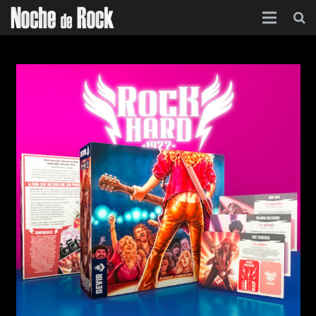
Inicio
Categorías
Agenda
Foro
Contacto
Acerca de