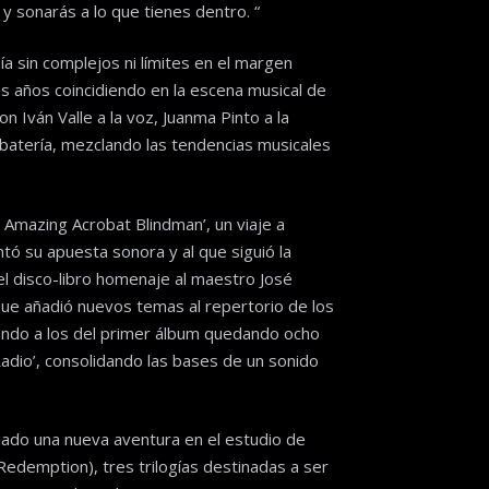
 y sonarás a lo que tienes dentro. “
a sin complejos ni límites en el margen
ios años coincidiendo en la escena musical de
n Iván Valle a la voz, Juanma Pinto a la
la batería, mezclando las tendencias musicales
 Amazing Acrobat Blindman’, un viaje a
ó su apuesta sonora y al que siguió la
el disco-libro homenaje al maestro José
 que añadió nuevos temas al repertorio de los
ndo a los del primer álbum quedando ocho
Radio’, consolidando las bases de un sonido
ado una nueva aventura en el estudio de
edemption), tres trilogías destinadas a ser