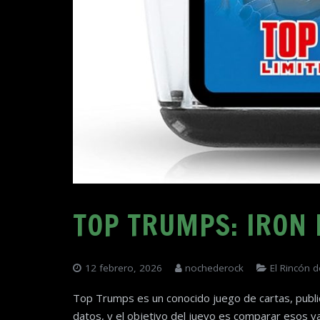
TOP TRUMPS: IRON
12 febrero, 2026
nochederock
El Rincón d
Top Trumps es un conocido juego de cartas, publi
datos, y el objetivo del juevo es comparar esos va