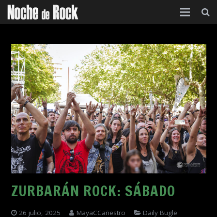
Inicio
Categorías
Agenda
Foro
Contacto
Acerca de
ZURBARÁN ROCK: SÁBADO
26 julio, 2025
MayaCCañestro
Daily Bugle