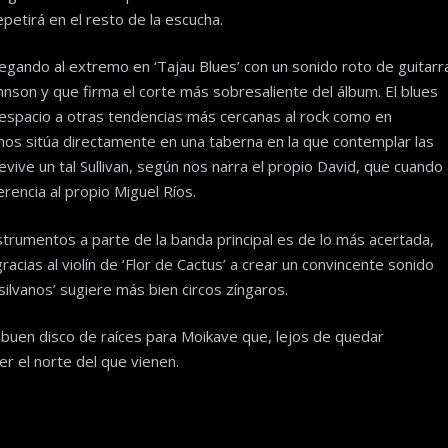
petirá en el resto de la escucha.
llegando al extremo en ‘Tajau Blues’ con un sonido roto de guitarr
nson y que firma el corte más sobresaliente del álbum. El blues
a espacio a otras tendencias más cercanas al rock como en
ano nos sitúa directamente en una taberna en la que contemplar las
evive un tal Sullivan, según nos narra el propio David, que cuando
rencia al propio Miguel Ríos.
nstrumentos a parte de la banda principal es de lo más acertada,
acias al violín de ‘Flor de Cactus’ a crear un convincente sonido
silvanos’ sugiere más bien circos zíngaros.
n buen disco de raíces para Moikave que, lejos de quedar
 el norte del que vienen.