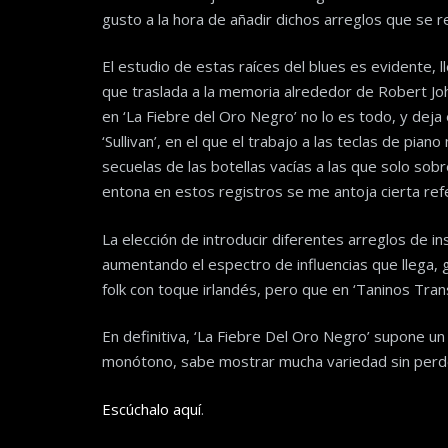
gusto a la hora de añadir dichos arreglos que se re
El estudio de estas raíces del blues es evidente, 
que traslada a la memoria alrededor de Robert Joh
en ‘La Fiebre del Oro Negro’ no lo es todo, y dej
‘Sullivan’, en el que el trabajo a las teclas de pi
secuelas de las botellas vacías a las que solo sobr
entona en estos registros se me antoja cierta refe
La elección de introducir diferentes arreglos de i
aumentando el espectro de influencias que llega, gr
folk con toque irlandés, pero que en ‘Taninos Tran
En definitiva, ‘La Fiebre Del Oro Negro’ supone u
monótono, sabe mostrar mucha variedad sin perder
Escúchalo aquí
.