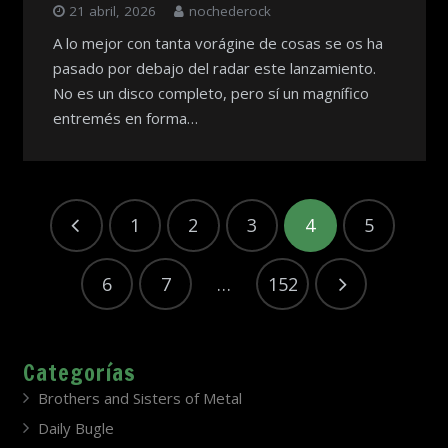
21 abril, 2026
nochederock
A lo mejor con tanta vorágine de cosas se os ha
pasado por debajo del radar este lanzamiento.
No es un disco completo, pero sí un magnífico
entremés en forma…
1
2
3
4
5
6
7
…
152
Categorías
Brothers and Sisters of Metal
Daily Bugle