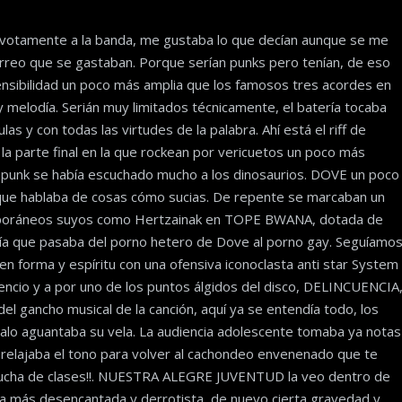
votamente a la banda, me gustaba lo que decían aunque se me
arreo que se gastaban. Porque serían punks pero tenían, de eso
nsibilidad un poco más amplia que los famosos tres acordes en
 y melodía. Serián muy limitados técnicamente, el batería tocaba
as y con todas las virtudes de la palabra. Ahí está el riff de
 parte final en la que rockean por vericuetos un poco más
 punk se había escuchado mucho a los dinosaurios. DOVE un poco
a que hablaba de cosas cómo sucias. De repente se marcaban un
emporáneos suyos como Hertzainak en TOPE BWANA, dotada de
cía que pasaba del porno hetero de Dove al porno gay. Seguíamo
en forma y espíritu con una ofensiva iconoclasta anti star System
ilencio y a por uno de los puntos álgidos del disco, DELINCUENCIA
 del gancho musical de la canción, aquí ya se entendía todo, los
palo aguantaba su vela. La audiencia adolescente tomaba ya notas
 relajaba el tono para volver al cachondeo envenenado que te
a lucha de clases!!. NUESTRA ALEGRE JUVENTUD la veo dentro de
 la más desencantada y derrotista, de nuevo cierta gravedad y