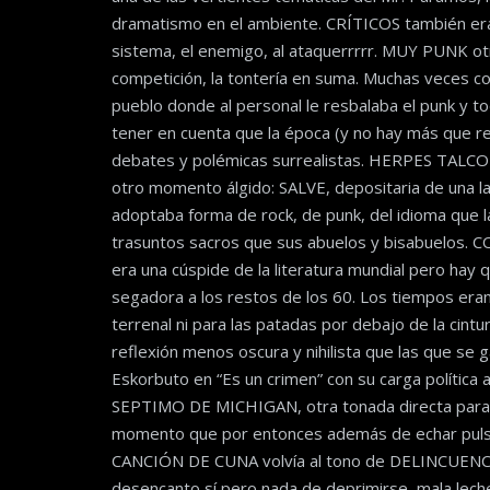
dramatismo en el ambiente. CRÍTICOS también era a
sistema, el enemigo, al ataquerrrrr. MUY PUNK otro
competición, la tontería en suma. Muchas veces 
pueblo donde al personal le resbalaba el punk y to
tener en cuenta que la época (y no hay más que r
debates y polémicas surrealistas. HERPES TALCO
otro momento álgido: SALVE, depositaria de una larg
adoptaba forma de rock, de punk, del idioma que la
trasuntos sacros que sus abuelos y bisabuelos.
era una cúspide de la literatura mundial pero hay 
segadora a los restos de los 60. Los tiempos eran
terrenal ni para las patadas por debajo de la cint
reflexión menos oscura y nihilista que las que s
Eskorbuto en “Es un crimen” con su carga política an
SEPTIMO DE MICHIGAN, otra tonada directa para pone
momento que por entonces además de echar pulsos 
CANCIÓN DE CUNA volvía al tono de DELINCUENC
desencanto sí pero nada de deprimirse, mala lech