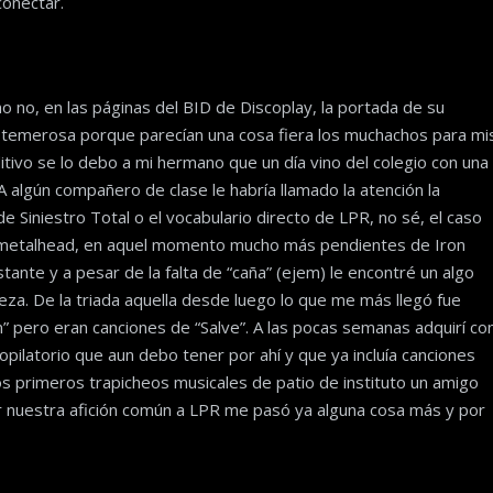
onectar.
o no, en las páginas del BID de Discoplay, la portada de su
n temerosa porque parecían una cosa fiera los muchachos para mi
ditivo se lo debo a mi hermano que un día vino del colegio con una
A algún compañero de clase le habría llamado la atención la
 de Siniestro Total o el vocabulario directo de LPR, no sé, el caso
 metalhead, en aquel momento mucho más pendientes de Iron
tante y a pesar de la falta de “caña” (ejem) le encontré un algo
za. De la triada aquella desde luego lo que me más llegó fue
n” pero eran canciones de “Salve”. A las pocas semanas adquirí co
opilatorio que aun debo tener por ahí y que ya incluía canciones
s primeros trapicheos musicales de patio de instituto un amigo
r nuestra afición común a LPR me pasó ya alguna cosa más y por