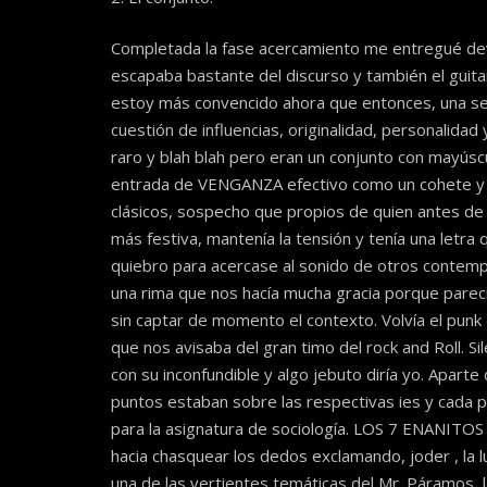
Completada la fase acercamiento me entregué de
escapaba bastante del discurso y también el guit
estoy más convencido ahora que entonces, una se
cuestión de influencias, originalidad, personalidad
raro y blah blah pero eran un conjunto con mayúscul
entrada de VENGANZA efectivo como un cohete y la
clásicos, sospecho que propios de quien antes de
más festiva, mantenía la tensión y tenía una letr
quiebro para acercase al sonido de otros cont
una rima que nos hacía mucha gracia porque pare
sin captar de momento el contexto. Volvía el punk 
que nos avisaba del gran timo del rock and Roll. S
con su inconfundible y algo jebuto diría yo. Aparte
puntos estaban sobre las respectivas ies y cada 
para la asignatura de sociología. LOS 7 ENANITOS
hacia chasquear los dedos exclamando, joder , l
una de las vertientes temáticas del Mr. Páramos,