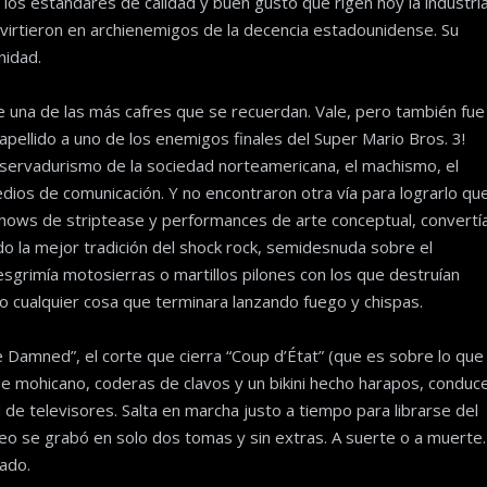
 los estándares de calidad y buen gusto que rigen hoy la industri
onvirtieron en archienemigos de la decencia estadounidense. Su
nidad.
ue una de las más cafres que se recuerdan. Vale, pero también fue
o apellido a uno de los enemigos finales del Super Mario Bros. 3!
conservadurismo de la sociedad norteamericana, el machismo, el
edios de comunicación. Y no encontraron otra vía para lograrlo qu
z shows de striptease y performances de arte conceptual, convertí
do la mejor tradición del shock rock, semidesnuda sobre el
esgrimía motosierras o martillos pilones con los que destruían
o cualquier cosa que terminara lanzando fuego y chispas.
e Damned”, el corte que cierra “Coup d’État” (que es sobre lo que
de mohicano, coderas de clavos y un bikini hecho harapos, conduc
de televisores. Salta en marcha justo a tiempo para librarse del
deo se grabó en solo dos tomas y sin extras. A suerte o a muerte.
nado.