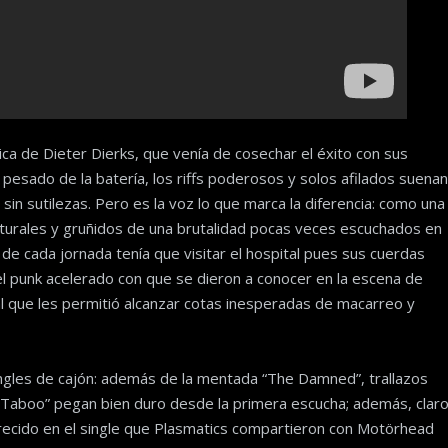
nica de Dieter Dierks, que venía de cosechar el éxito con sus
o pesado de la batería, los riffs poderosos y solos afilados suenan
in sutilezas. Pero es la voz lo que marca la diferencia: como una
uturales y gruñidos de una brutalidad pocas veces escuchados en
 de cada jornada tenía que visitar el hospital pues sus cuerdas
, el punk acelerado con que se dieron a conocer en la escena de
que les permitió alcanzar cotas inesperadas de macarreo y
singles de cajón: además de la mentada “The Damned”, trallazos
f Taboo” pegan bien duro desde la primera escucha; además, clar
arecido en el single que Plasmatics compartieron con Motörhead