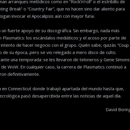
an arranques melódicos como en “Rock’n’roll” o el estribillo de
hting Break” o “Country Fair”, que no hacen sino dar aliento para
igan invocar el Apocalipsis aún con mayor furia.
 con un fuerte apoyo de su discográfica. Sin embargo, nada más
n Plasmatics: los escándalos mediáticos y el acoso por parte de
ier intento de hacer negocio con el grupo. Quién sabe, quizás “Coup
co de su época, pero se vio relegado a mero disco de culto.
rante una temporada: se les llevaron de teloneros y Gene Simons
o de WoW. En cualquier caso, la carrera de Plasmatics continuó a
ron definitivamente.
ja en Connecticut donde trabajó apartada del mundo hasta que,
crológica pasó desapercibida entre las noticias de aquel día.
David Borin