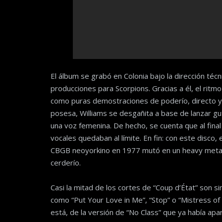
El álbum se grabó en Colonia bajo la dirección téc
producciones para Scorpions. Gracias a él, el ritm
como puras demostraciones de poderío, directo y s
posesa, Williams se desgañita a base de lanzar g
una voz femenina. De hecho, se cuenta que al final
vocales quedaban al límite. En fin: con este disco
CBGB neoyorkino en 1977 mutó en un heavy metal 
cerderío.
Casi la mitad de los cortes de “Coup d’État” son 
como “Put Your Love in Me”, “Stop” o “Mistress o
está, de la versión de “No Class” que ya había ap