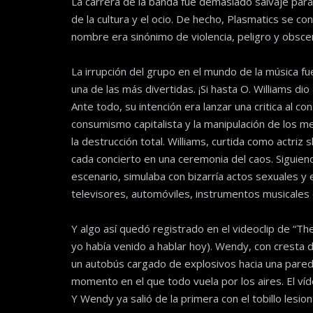
La carrera de la banda fue demasiado salvaje para
de la cultura y el ocio. De hecho, Plasmatics se c
nombre era sinónimo de violencia, peligro y obsce
La irrupción del grupo en el mundo de la música f
una de las más divertidas. ¡Si hasta O. Williams di
Ante todo, su intención era lanzar una critica al 
consumismo capitalista y la manipulación de los m
la destrucción total. Williams, curtida como actri
cada concierto en una ceremonia del caos. Siguien
escenario, simulaba con bizarría actos sexuales y 
televisores, automóviles, instrumentos musicales 
Y algo así quedó registrado en el videoclip de “Th
yo había venido a hablar hoy). Wendy, con cresta 
un autobús cargado de explosivos hacia una pared 
momento en el que todo vuela por los aires. El ví
Y Wendy ya salió de la primera con el tobillo lesio