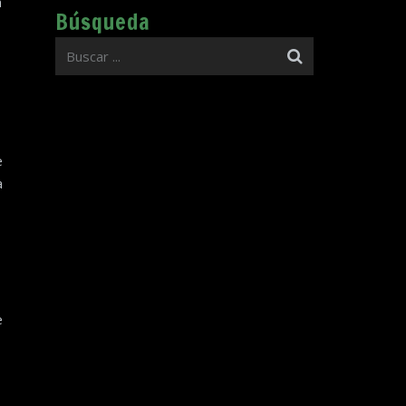
a
Búsqueda
e
a
e