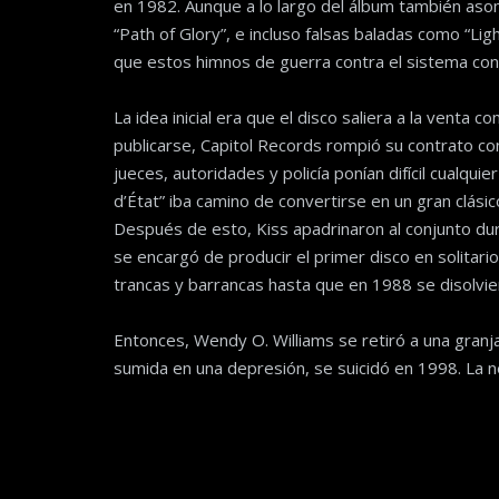
en 1982. Aunque a lo largo del álbum también asom
“Path of Glory”, e incluso falsas baladas como “Lig
que estos himnos de guerra contra el sistema cons
La idea inicial era que el disco saliera a la venta
publicarse, Capitol Records rompió su contrato co
jueces, autoridades y policía ponían difícil cualqu
d’État” iba camino de convertirse en un gran clási
Después de esto, Kiss apadrinaron al conjunto du
se encargó de producir el primer disco en solitari
trancas y barrancas hasta que en 1988 se disolvie
Entonces, Wendy O. Williams se retiró a una gran
sumida en una depresión, se suicidó en 1998. La ne