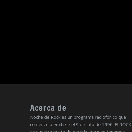
Acerca de
Noche de Rock es un programa radiofónico que
comenzó a emitirse el 9 de Julio de 1996. El ROCK
es nuestro punto de partida, pero no tenemos