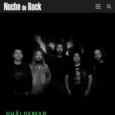
Inicio
Categorías
Agenda
Foro
Contacto
Acerca de
VHÄLDEMAR