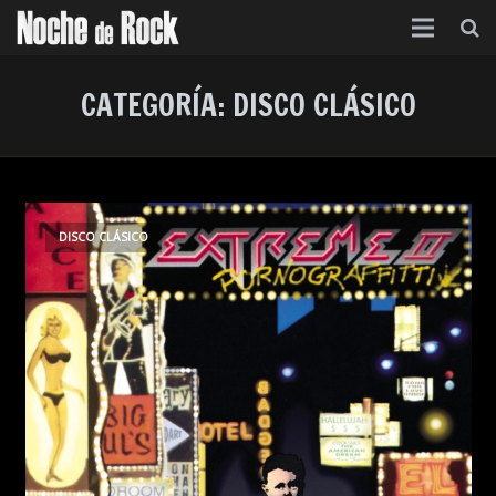
Inicio
CATEGORÍA:
DISCO CLÁSICO
Categorías
Agenda
Foro
DISCO CLÁSICO
Contacto
Acerca de