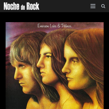
Inicio
Categorías
Agenda
Foro
Contacto
Acerca de