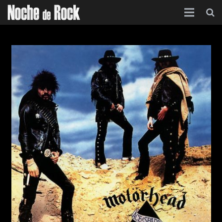
Inicio
Categorías
Agenda
Foro
Contacto
Acerca de