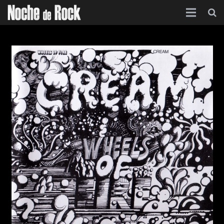
Inicio
Categorías
Agenda
Foro
Contacto
Acerca de