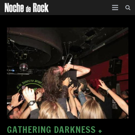
Inicio
Categorías
Agenda
Foro
Contacto
Acerca de
GATHERING DARKNESS +